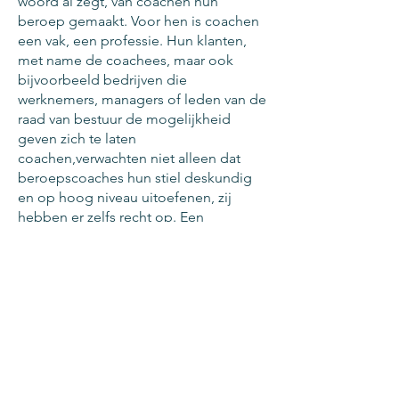
woord al zegt, van coachen hun
beroep gemaakt. Voor hen is coachen
een vak, een professie. Hun klanten,
met name de coachees, maar ook
bijvoorbeeld bedrijven die
werknemers, managers of leden van de
raad van bestuur de mogelijkheid
geven zich te laten
coachen,verwachten niet alleen dat
beroepscoaches hun stiel deskundig
en op hoog niveau uitoefenen, zij
hebben er zelfs recht op. Een
beroepscoach die professioneel te
werk gaat, doet dat onder meer door
zich aan onderstaande gedragsregels
te houden:
4.1 Hij houdt zijn privé-leven en werk
strikt van elkaar gescheiden en zorgt er
niet alleen voor dat het één geen
schade lijdt door het ander, maar