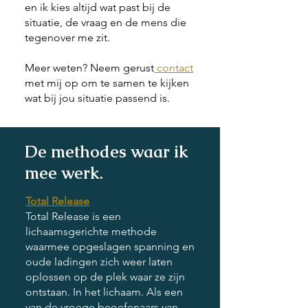
en ik kies altijd wat past bij de
situatie, de vraag en de mens die
tegenover me zit.
Meer weten? Neem gerust
contact
met mij op om te samen te kijken
wat bij jou situatie passend is.
De methodes waar ik
mee werk.
Total Release
Total Release is een
lichaamsgerichte methode
waarmee opgeslagen spanning en
oude ladingen zich weer laten
oplossen op de plek waar ze zijn
ontstaan. In het lichaam. Als een
van de vroege beoefenaars van